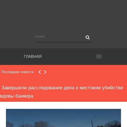
Еще более полутора тысяч новых случаев COVID-19
подтверждено в регионе
Рекомендации для чиновников, участвующих в
видеосовещаниях с руководством региона
ГЛАВНАЯ
Общественным наблюдателям, работающим на
выборах, поручат контролировать нацрпроекты
Последние новости :
Завершили расследование дела о жестоком убийстве
вдовы банкира
Прокуратура начала проверку по факту конфликта в
школе, где пострадала второклассница