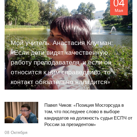
04
Мая
Мой учитель. Анастасия Клугман:
«Если дети видят качественную
работу преподавателя, и если он
относится к ним справедливо, то
контакт обязательно наладится»
Павел Чиков: «Позиция Мосгорсуда в
том, что последнее слово в выборе
кандидатов на должность судьи ЕСПЧ от
России за президентом»
08
Октября