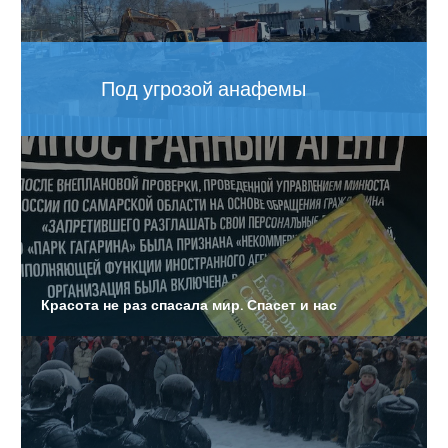
Детям-сиротам предложили выдавать жилищные
сертификаты
Дело о халатности по факту гибели Алексея Ряскова в
Под угрозой анафемы
больнице ФСИН прекращено
Власти не исключают введения нового локдауна из-за
увеличения показателей заболеваемости
коронавирусом
В области будут посмертно судить водителя,
обвиняемого в ДТП с семью погибшими
Красота не раз спасала мир. Спасет и нас
Экстренные службы проверили административные
здания города, после сообщения о минировании и
медицинских учреждений
Власти намерены за два года построить 10 школ в
регионе