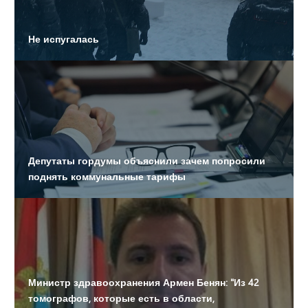
Определен подрядчик на корректировку проекта
Не испугалась
метрополитена от «Алабинской» до «Театральной»
На подъездах появились объявления об экстренной
эвакуации жителей
Составляют список детей для вакцинации от
коронавируса
Депутаты гордумы объяснили зачем попросили
поднять коммунальные тарифы
Составляют список детей для вакцинации от
коронавируса
Министр здравоохранения Армен Бенян: "Из 42
томографов, которые есть в области,