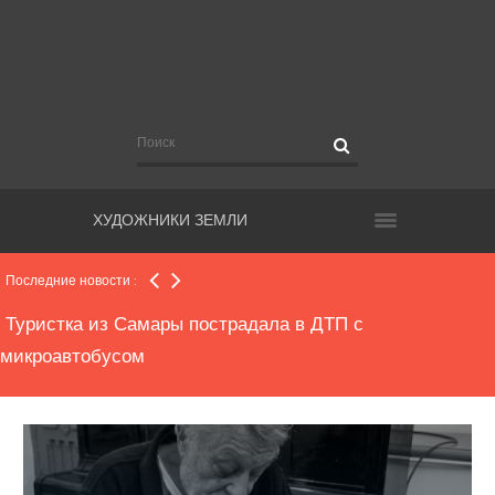
бездействия самарских чиновников»
Обвиняемого в крупной растрате директора МП
«Благоустройство» Власова хотят оштрафовать
Судебные приставы из ОПГ, занимавшейся хищением
автомобилей, предстанут перед судом
ХУДОЖНИКИ ЗЕМЛИ
Туристка из Самары пострадала в ДТП с
микроавтобусом
Последние новости :
Мэрия Самары приватизирует объекты культурного
наследия
В Самаре внедорожник вырвал «с корнем» столб