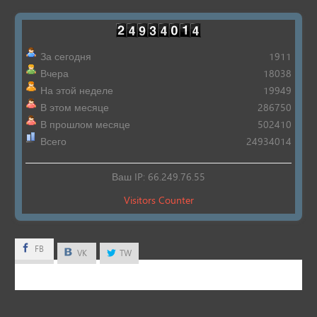
За сегодня
1911
Вчера
18038
На этой неделе
19949
В этом месяце
286750
В прошлом месяце
502410
Всего
24934014
Ваш IP: 66.249.76.55
Visitors Counter
FB
FB
VK
TW