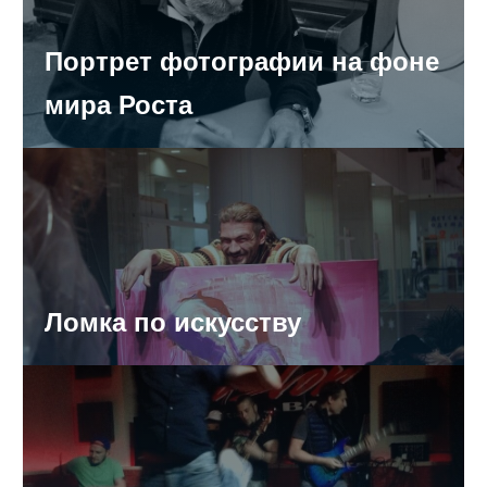
Южный мост не открыли. Природа помешала
Портрет фотографии на фоне
На подготовку к ЧМ Самара в следующем году
мира Роста
дополнительно потратит почти 300 млн рублей
Здоровье областных чиновников застрахуют на 22
миллиона рублей
Выходные в области будут дождливые
Ломка по искусству
В Жигулевске из-за 19 700 рублей жестоко убили
пожилую пару
Серийный квартирный вор из области стал фигурантом
сразу 38 уголовных дел