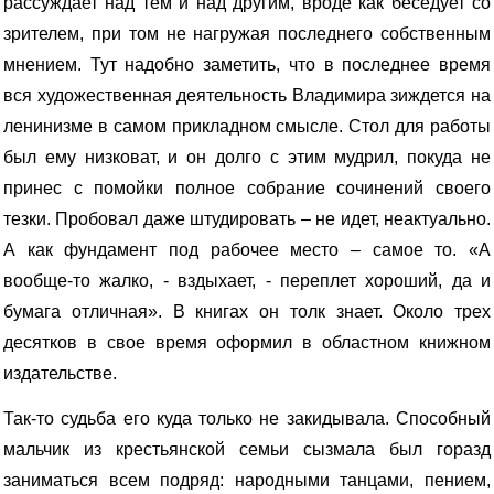
рассуждает над тем и над другим, вроде как беседует со
зрителем, при том не нагружая последнего собственным
мнением. Тут надобно заметить, что в последнее время
вся художественная деятельность Владимира зиждется на
ленинизме в самом прикладном смысле. Стол для работы
был ему низковат, и он долго с этим мудрил, покуда не
принес с помойки полное собрание сочинений своего
тезки. Пробовал даже штудировать – не идет, неактуально.
А как фундамент под рабочее место – самое то. «А
вообще-то жалко, - вздыхает, - переплет хороший, да и
бумага отличная». В книгах он толк знает. Около трех
десятков в свое время оформил в областном книжном
издательстве.
Так-то судьба его куда только не закидывала. Способный
мальчик из крестьянской семьи сызмала был горазд
заниматься всем подряд: народными танцами, пением,