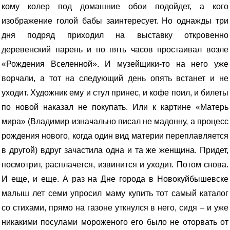
кому колер под домашние обои подойдет, а кого
изображение голой бабы заинтересует. Но однажды три
дня подряд приходил на выставку откровенно
деревенский парень и по пять часов простаивал возле
«Рождения Вселенной». И музейщики-то на него уже
ворчали, а тот на следующий день опять встанет и не
уходит. Художник ему и стул принес, и кофе поил, и билеты
по новой наказал не покупать. Или к картине «Матерь
мира» (Владимир изначально писал не мадонну, а процесс
рождения нового, когда один вид материи переплавляется
в другой) вдруг зачастила одна и та же женщина. Придет,
посмотрит, расплачется, извинится и уходит. Потом снова.
И еще, и еще. А раз на Дне города в Новокуйбышевске
малыш лет семи упросил маму купить тот самый каталог
со стихами, прямо на газоне уткнулся в него, сидя – и уже
никакими посулами мороженого его было не оторвать от