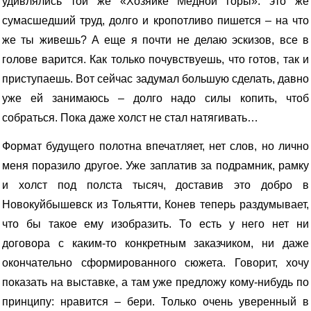
удивлялись той же «Хозяйке Медной горы»: это же
сумасшедший труд, долго и кропотливо пишется – на что
же ты живешь? А еще я почти не делаю эскизов, все в
голове варится. Как только почувствуешь, что готов, так и
приступаешь. Вот сейчас задумал большую сделать, давно
уже ей занимаюсь – долго надо силы копить, чтоб
собраться. Пока даже холст не стал натягивать…
Формат будущего полотна впечатляет, нет слов, но лично
меня поразило другое. Уже заплатив за подрамник, рамку
и холст под полста тысяч, доставив это добро в
Новокуйбышевск из Тольятти, Конев теперь раздумывает,
что бы такое ему изобразить. То есть у него нет ни
договора с каким-то конкретным заказчиком, ни даже
окончательно сформированного сюжета. Говорит, хочу
показать на выставке, а там уже предложу кому-нибудь по
принципу: нравится – бери. Только очень уверенный в