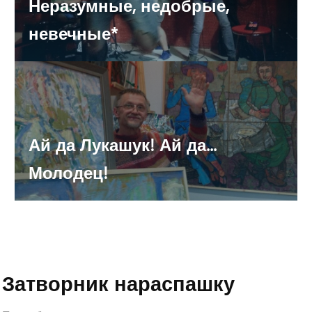
Неразумные, недобрые,
Аллергены в жизни человека: виды, механизм развития
невечные*
болезни и как от них защититься
Стала известна точная дата открытия Южного моста
По части обманутых дольщиков Самарская область
Ай да Лукашук! Ай да...
попала в число «сложных регионов»
Молодец!
Toyota Land Cruiser въехал в стену магазина (ФОТО)
Затворник нараспашку