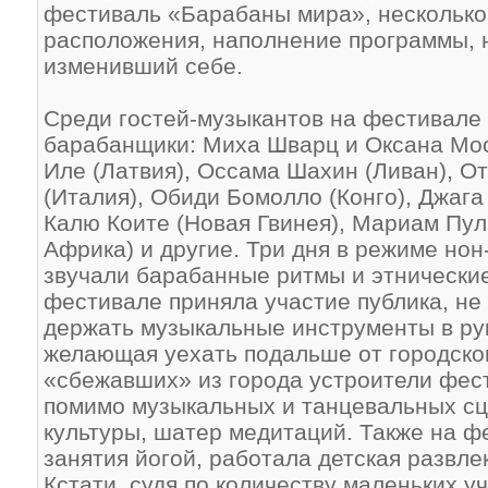
фестиваль «Барабаны мира», несколько
расположения, наполнение программы, н
изменивший себе.
Среди гостей-музыкантов на фестивале
барабанщики: Миха Шварц и Оксана Мос
Иле (Латвия), Оссама Шахин (Ливан), О
(Италия), Обиди Бомолло (Конго), Джага
Калю Коите (Новая Гвинея), Мариам Пу
Африка) и другие. Три дня в режиме нон
звучали барабанные ритмы и этнически
фестивале приняла участие публика, не
держать музыкальные инструменты в рук
желающая уехать подальше от городско
«сбежавших» из города устроители фес
помимо музыкальных и танцевальных сц
культуры, шатер медитаций. Также на ф
занятия йогой, работала детская развле
Кстати, судя по количеству маленьких у