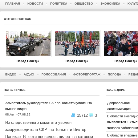
ГЛАВНАЯ
НОВОСТИ
ПОЛИТИКА
ОБЩЕСТВО
ЭКОНОМИКА
КУЛЬТ
ФОТОРЕПОРТАЖ
Парад Победы
Парад Победы
Парад Победы
ВИДЕО
АУДИО
ГОЛОСОВАНИЯ
ФОТОРЕПОРТАЖ
ПОГОДА
РЕДА
ПОПУЛЯРНОЕ
ПОСЛЕДНИЕ
Заместитель руководителя СКР по Тольятти уволен за
Добровольная
пьяное видео
легитимизация
08:Авг - 07.08.12
15712
3
В области ежегодн
Из следственного комитета уволен
выявляется 13 тыс
человек заболевши
замруководителя СКР по Тольятти Виктор
В области впервые
Паникар. В сети появилось видео, на котором