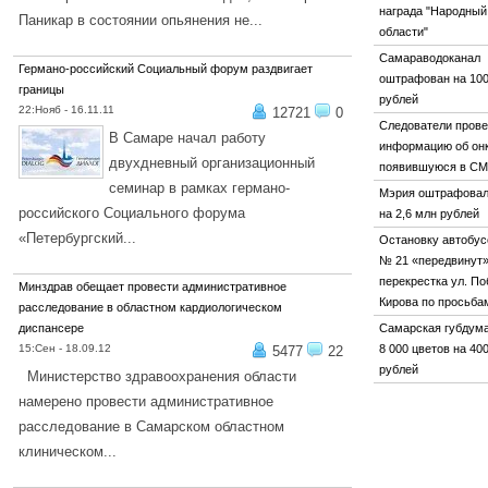
награда "Народный
Паникар в состоянии опьянения не...
области"
ПОДРОБНЕЕ...
Самараводоканал
Германо-российский Социальный форум раздвигает
оштрафован на 10
границы
рублей
22:Нояб - 16.11.11
12721
0
Следователи пров
В Самаре начал работу
информацию об онк
двухдневный организационный
появившуюся в С
семинар в рамках германо-
Мэрия оштрафовал
российского Социального форума
на 2,6 млн рублей
«Петербургский...
Остановку автобу
№ 21 «передвинут»
ПОДРОБНЕЕ...
перекрестка ул. По
Минздрав обещает провести административное
Кирова по просьба
расследование в областном кардиологическом
диспансере
Самарская губдума
15:Сен - 18.09.12
8 000 цветов на 40
5477
22
рублей
Министерство здравоохранения области
намерено провести административное
расследование в Самарском областном
клиническом...
ПОДРОБНЕЕ...