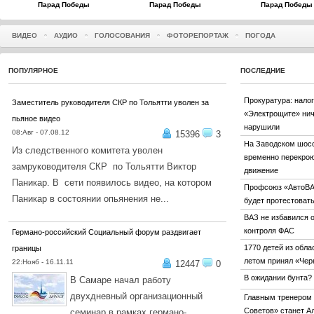
Парад Победы
Парад Победы
Парад Победы
ВИДЕО
АУДИО
ГОЛОСОВАНИЯ
ФОТОРЕПОРТАЖ
ПОГОДА
ПОПУЛЯРНОЕ
ПОСЛЕДНИЕ
Прокуратура: налог
Заместитель руководителя СКР по Тольятти уволен за
«Электрощите» нич
пьяное видео
нарушили
08:Авг - 07.08.12
15396
3
На Заводском шос
Из следственного комитета уволен
временно перекро
замруководителя СКР по Тольятти Виктор
движение
Паникар. В сети появилось видео, на котором
Профсоюз «АвтоВ
Паникар в состоянии опьянения не...
будет протестоват
ПОДРОБНЕЕ...
ВАЗ не избавился 
контроля ФАС
Германо-российский Социальный форум раздвигает
1770 детей из обла
границы
летом принял «Че
22:Нояб - 16.11.11
12447
0
В ожидании бунта?
В Самаре начал работу
двухдневный организационный
Главным тренером
Советов» станет А
семинар в рамках германо-