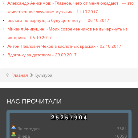
Александр Анисимов: «Главное, чего от меня ожидают , — это
качественное звучание музыки» - 11.10.2017
Былого не вернуть, а будущего нету... - 06.10.2017
Михаил Аникушин: «Моих современников не вычеркнуть из
истории» - 05.10.2017
Антон Павлович Чехов в кислотных красках - 02.10.2017
Вдогонку за детством - 29.09.2017
Главная
Культура
НАС
ПРОЧИТАЛИ
-
За сегодня
3381
Вчера
16058