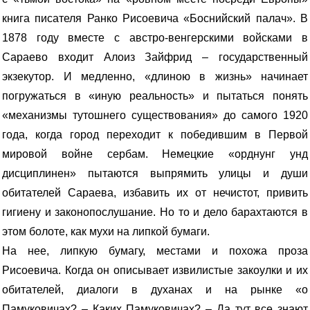
книга писателя Ранко Рисоевича «Боснийский палач». В
1878 году вместе с австро-венгерскими войсками в
Сараево входит Алоиз Зайфрид – государственный
экзекутор. И медленно, «длиною в жизнь» начинает
погружаться в «иную реальность» и пытаться понять
«механизмы тутошнего существования» до самого 1920
года, когда город переходит к победившим в Первой
мировой войне сербам. Немецкие «орднунг унд
дисциплинен» пытаются выпрямить улицы и души
обитателей Сараева, избавить их от нечистот, привить
гигиену и законопослушание. Но то и дело барахтаются в
этом болоте, как мухи на липкой бумаги.
На нее, липкую бумагу, местами и похожа проза
Рисоевича. Когда он описывает извилистые закоулки и их
обитателей, диалоги в духанах и на рынке «о
Памуковичах? – Каких Памуковичах? – Да тут все знают