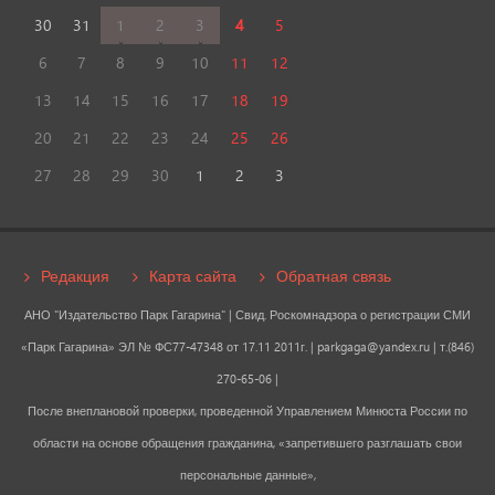
30
31
1
2
3
4
5
6
7
8
9
10
11
12
13
14
15
16
17
18
19
20
21
22
23
24
25
26
27
28
29
30
1
2
3
Редакция
Карта сайта
Обратная связь
АНО "Издательство Парк Гагарина" | Свид. Роскомнадзора о регистрации СМИ
«Парк Гагарина» ЭЛ № ФС77-47348 от 17.11 2011г. |
parkgaga@yandex.ru
| т.(846)
270-65-06 |
После внеплановой проверки, проведенной Управлением Минюста России по
области на основе обращения гражданина, «запретившего разглашать свои
персональные данные»,