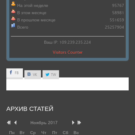
На этой неделе
95767
В этом месяце
58981
В прошлом месяце
551659
Всего
25257904
Ваш IP: 109.239.235.224
Visitors Counter
FB
FB
VK
TW
АРХИВ
СТАТЕЙ
Ноябрь
2017
Пн
Вт
Ср
Чт
Пт
Сб
Вс