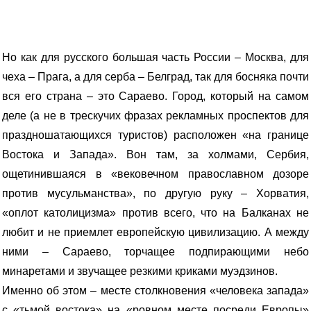
Но как для русского большая часть России – Москва, для
чеха – Прага, а для серба – Белград, так для босняка почти
вся его страна – это Сараево. Город, который на самом
деле (а не в трескучих фразах рекламных проспектов для
праздношатающихся туристов) расположен «на границе
Востока и Запада». Вон там, за холмами, Сербия,
ощетинившаяся в «вековечном православном дозоре
против мусульманства», по другую руку – Хорватия,
«оплот католицизма» против всего, что на Балканах не
любит и не приемлет европейскую цивилизацию. А между
ними – Сараево, торчащее подпирающими небо
минаретами и звучащее резкими криками муэдзинов.
Именно об этом – месте столкновения «человека запада»
с «тьмой востока» на «ровном месте посреди Европы»