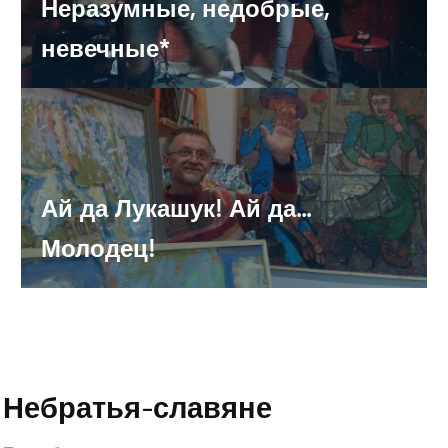
Неразумные, недобрые,
Под Самарой иномарка врезалась в КамАЗ: пострадали
невечные*
двое детей
В Самаре вводят запрет на продажу алкоголя в
праздники
В Самаре автобус насмерть сбил пенсионера
Ай да Лукашук! Ай да...
Молодец!
В колонии строго режима произошёл пожар
Стену на площади Славы предложено украсить
символикой ЧМ-2018 или «значимыми фактами»
Небратья-славяне