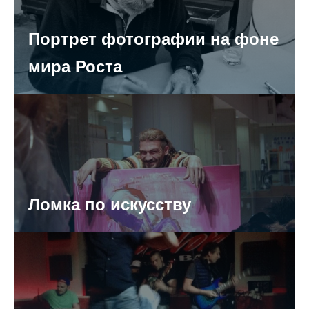
В области сожгли 150 кг говядины
Портрет фотографии на фоне
Рубакову продлили арест еще на два месяца
мира Роста
Самарских водителей пропустят через «живой
коридор» ГИБДДшников
СМИ: проект развязок на Московском шоссе сделан по
устаревшим ГОСТам
Ломка по искусству
В Самаре с начала года в ДТП попали 23 автомобиля
«скорой помощи»
В области Priora протаранила стелу. Два человека
погибли