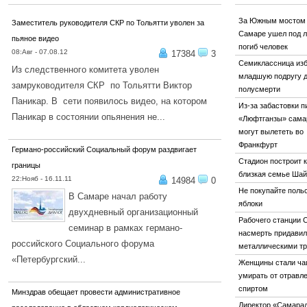
За Южным мостом 
Заместитель руководителя СКР по Тольятти уволен за
Самаре ушел под л
пьяное видео
погиб человек
08:Авг - 07.08.12
17384
3
Семиклассница из
Из следственного комитета уволен
младшую подругу 
замруководителя СКР по Тольятти Виктор
полусмерти
Паникар. В сети появилось видео, на котором
Из-за забастовки п
Паникар в состоянии опьянения не...
«Люфтганзы» сама
могут вылететь во
ПОДРОБНЕЕ...
Франкфурт
Германо-российский Социальный форум раздвигает
Стадион построит 
границы
близкая семье Ша
22:Нояб - 16.11.11
14984
0
Не покупайте поль
В Самаре начал работу
яблоки
двухдневный организационный
Рабочего станции 
семинар в рамках германо-
насмерть придави
российского Социального форума
металлическими т
«Петербургский...
Женщины стали ч
ПОДРОБНЕЕ...
умирать от отравл
спиртом
Минздрав обещает провести административное
Директор «Самара