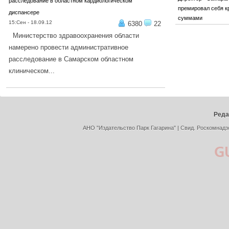
расследование в областном кардиологическом
премировал себя 
диспансере
суммами
15:Сен - 18.09.12
6380
22
Министерство здравоохранения области
намерено провести административное
расследование в Самарском областном
клиническом...
ПОДРОБНЕЕ...
Реда
АНО "Издательство Парк Гагарина" | Свид. Роскомнадз