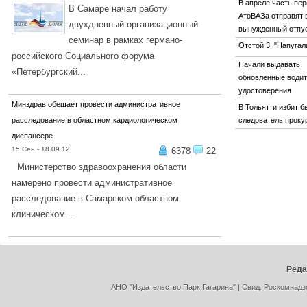
В апреле часть пе
В Самаре начал работу
АтоВАЗа отправят 
двухдневный организационный
вынужденный отпу
семинар в рамках германо-
Отстой 3. "Напугали
российского Социального форума
Начали выдавать
«Петербургский...
обновленные води
ПОДРОБНЕЕ...
удостоверения
Минздрав обещает провести административное
В Тольятти избит 
расследование в областном кардиологическом
следователь проку
диспансере
15:Сен - 18.09.12
6378
22
Министерство здравоохранения области
намерено провести административное
расследование в Самарском областном
клиническом...
ПОДРОБНЕЕ...
Реда
АНО "Издательство Парк Гагарина" | Свид. Роскомнадз