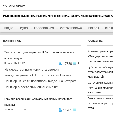
ФОТОРЕПОРТАЖ
Радость присоединения...
Радость присоединения...
Радость присоединения...
Радость
ВИДЕО
АУДИО
ГОЛОСОВАНИЯ
ФОТОРЕПОРТАЖ
ПОГОДА
РЕДА
ПОПУЛЯРНОЕ
ПОСЛЕДНИЕ
Администрация пр
Заместитель руководителя СКР по Тольятти уволен за
РФ поддержала зак
пьяное видео
о возврате зимнег
08:Авг - 07.08.12
17380
3
Губернатор обсуди
Из следственного комитета уволен
строительство гос
замруководителя СКР по Тольятти Виктор
мам и детей
Паникар. В сети появилось видео, на котором
Сотрудники колон
Паникар в состоянии опьянения не...
покупали и хранил
наркотики
ПОДРОБНЕЕ...
Глава сельского п
Германо-российский Социальный форум раздвигает
не смог оспорить п
границы
суда
22:Нояб - 16.11.11
14981
0