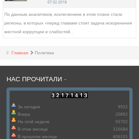
07.02.2018
По данным аналитиков, исключением в этом плане стали
регионы, в которых «перед главами стоит задача искоренения
местной коррупции и слабостей...
Главная
Политика
НАС
ПРОЧИТАЛИ
-
За сегодня
9932
Вчера
20892
На этой неделе
93702
В этом месяце
326684
В прошлом месяце
606335