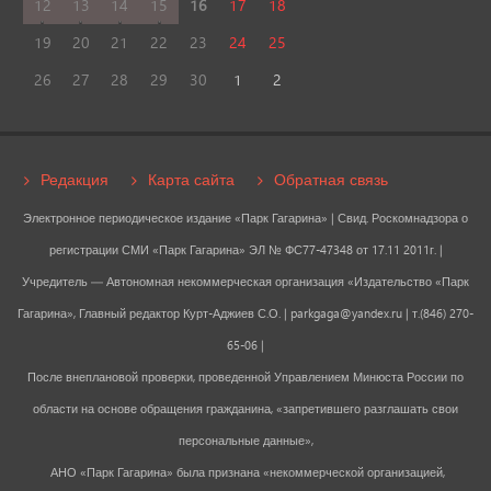
12
13
14
15
16
17
18
19
20
21
22
23
24
25
26
27
28
29
30
1
2
Редакция
Карта сайта
Обратная связь
Электронное периодическое издание «Парк Гагарина» | Свид. Роскомнадзора о
регистрации СМИ «Парк Гагарина» ЭЛ № ФС77-47348 от 17.11 2011г. |
Учредитель — Автономная некоммерческая организация «Издательство «Парк
Гагарина», Главный редактор Курт-Аджиев С.О. |
parkgaga@yandex.ru
| т.(846) 270-
65-06 |
После внеплановой проверки, проведенной Управлением Минюста России по
области на основе обращения гражданина, «запретившего разглашать свои
персональные данные»,
АНО «Парк Гагарина» была признана «некоммерческой организацией,