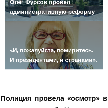
Олег Фурсов провел
Переназначен управделами губернатора области
административную реформу
Раненого госчиновника Айвара Кинжабаева пока не
планируют перевозить в медучреждения столицы
Самарскому аэропорту «Курумоч» подобрали четыре
«И, пожалуйста, помиритесь.
варианта второго имени
И президентами, и странами».
Двое рабочих погибли на стройке
Полиция провела «осмотр» в