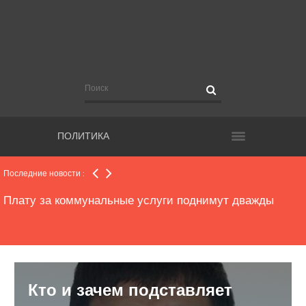
биометрический загранпаспорт
Миллионный «золотой парашют» нашли у экс-главы
Самарского областного фонда содействия ИЖС
Названо условие, при котором предпенсионеры
области получат льготу на проезд в общественном
транспорте
ПОЛИТИКА
Из-за крупной коммунальной аварии в 26 многоэтажках
Самары возникли проблемы с теплом. Есть
Последние новости :
пострадавший
Плату за коммунальные услуги поднимут дважды
Не явившихся на работу депутатов заставят писать
объяснительные
Кто и зачем подставляет