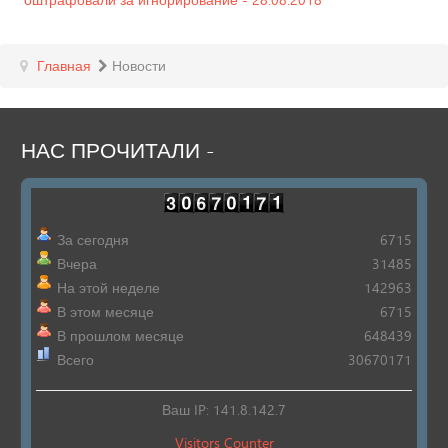
Главная
Новости
НАС
ПРОЧИТАЛИ
-
За сегодня
6715
Вчера
31485
На этой неделе
142963
В этом месяце
6715
В прошлом месяце
648439
Всего
30670171
Ваш IP: 141.8.142.7
Visitors Counter