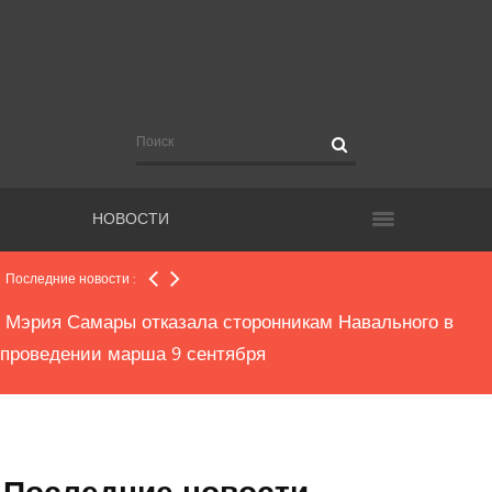
СК о взрыве на ПАО "Кузнецов"
Взрыв на заводе . Погибли люди
НОВОСТИ
80 часов обязательных работ за жестокое обращение с
животным
Последние новости :
Мэрия Самары отказала сторонникам Навального в
проведении марша 9 сентября
В Самаре на московском шоссе вздулся асфальт.
Движение перекрыто
Последние новости