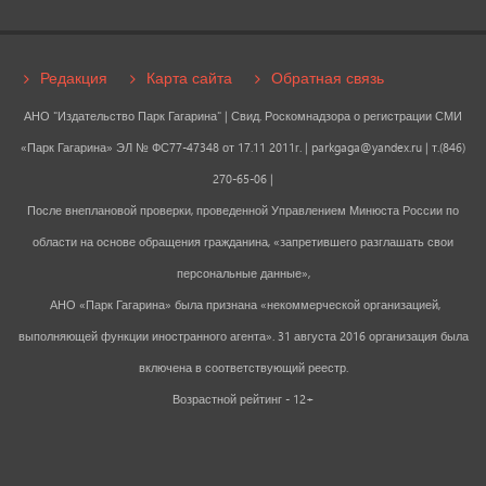
Редакция
Карта сайта
Обратная связь
АНО "Издательство Парк Гагарина" | Свид. Роскомнадзора о регистрации СМИ
«Парк Гагарина» ЭЛ № ФС77-47348 от 17.11 2011г. |
parkgaga@yandex.ru
| т.(846)
270-65-06 |
После внеплановой проверки, проведенной Управлением Минюста России по
области на основе обращения гражданина, «запретившего разглашать свои
персональные данные»,
АНО «Парк Гагарина» была признана «некоммерческой организацией,
выполняющей функции иностранного агента». 31 августа 2016 организация была
включена в соответствующий реестр.
Возрастной рейтинг - 12+