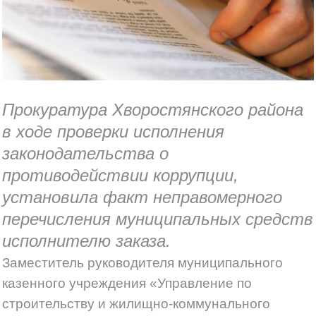
Фигурировавшего в уголовном деле чиновника мэрии
оштрафовали за игнорирование
Электроснабжение стадиона «Самара Арена»
восстановили
Прокуратура Хворостянского района
в ходе проверки исполнения
У Войтенко нет денег на баян
законодательства о
противодействии коррупции,
За два дня до матча с "Анжи" стадион «Самара Арена»
установила факт неправомерного
отключили от электричества?
перечисления муниципальных средств
исполнителю заказа.
Маршем против пенсионной реформы пойдут по
Заместитель руководителя муниципального
центру Самары сторонники Навального
казенного учреждения «Управление по
строительству и жилищно-коммунального