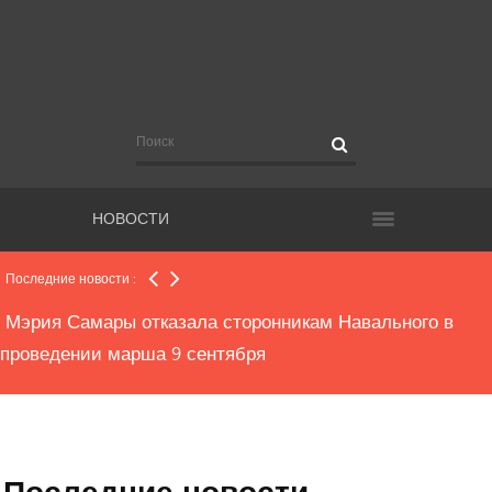
СК о взрыве на ПАО "Кузнецов"
Взрыв на заводе . Погибли люди
НОВОСТИ
80 часов обязательных работ за жестокое обращение с
животным
Последние новости :
Мэрия Самары отказала сторонникам Навального в
проведении марша 9 сентября
В Самаре на московском шоссе вздулся асфальт.
Движение перекрыто
Последние новости