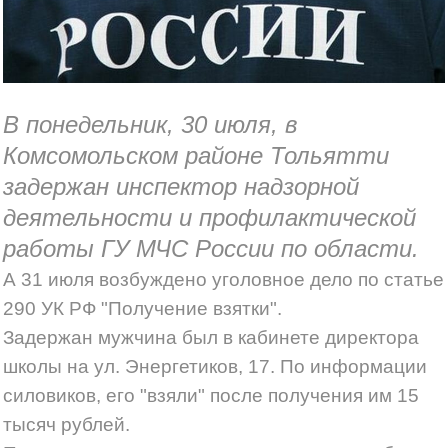
Фигурировавшего в уголовном деле чиновника мэрии
оштрафовали за игнорирование
Электроснабжение стадиона «Самара Арена»
В понедельник, 30 июля, в
восстановили
Комсомольском районе Тольятти
задержан инспектор надзорной
У Войтенко нет денег на баян
деятельности и профилактической
работы ГУ МЧС России по области.
За два дня до матча с "Анжи" стадион «Самара Арена»
А 31 июля возбуждено уголовное дело по статье
отключили от электричества?
290 УК РФ "Получение взятки".
Задержан мужчина был в кабинете директора
Маршем против пенсионной реформы пойдут по
школы на ул. Энергетиков, 17. По информации
центру Самары сторонники Навального
силовиков, его "взяли" после получения им 15
тысяч рублей.