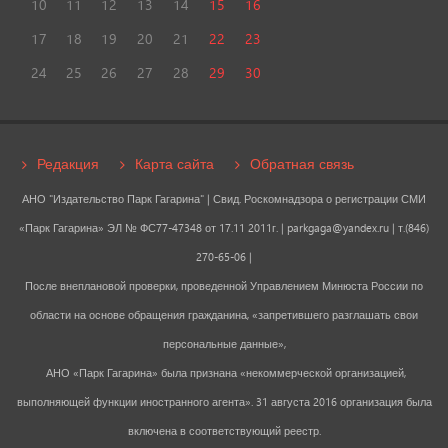
10
11
12
13
14
15
16
17
18
19
20
21
22
23
24
25
26
27
28
29
30
Редакция
Карта сайта
Обратная связь
АНО "Издательство Парк Гагарина" | Свид. Роскомнадзора о регистрации СМИ
«Парк Гагарина» ЭЛ № ФС77-47348 от 17.11 2011г. |
parkgaga@yandex.ru
| т.(846)
270-65-06 |
После внеплановой проверки, проведенной Управлением Минюста России по
области на основе обращения гражданина, «запретившего разглашать свои
персональные данные»,
АНО «Парк Гагарина» была признана «некоммерческой организацией,
выполняющей функции иностранного агента». 31 августа 2016 организация была
включена в соответствующий реестр.