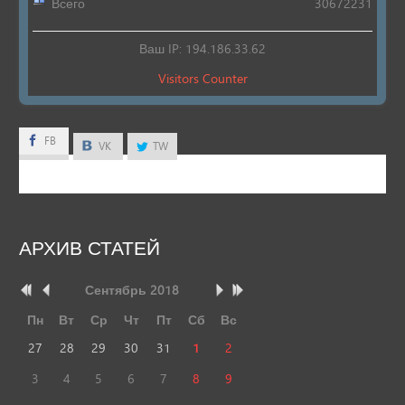
Всего
30672231
Ваш IP: 194.186.33.62
Visitors Counter
FB
FB
VK
TW
АРХИВ
СТАТЕЙ
Сентябрь
2018
Пн
Вт
Ср
Чт
Пт
Сб
Вс
27
28
29
30
31
1
2
3
4
5
6
7
8
9