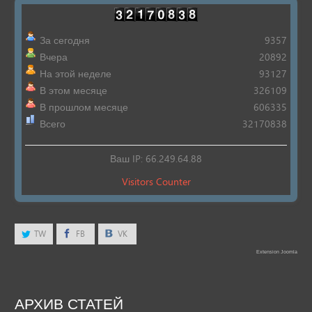
За сегодня
9357
Вчера
20892
На этой неделе
93127
В этом месяце
326109
В прошлом месяце
606335
Всего
32170838
Ваш IP: 66.249.64.88
Visitors Counter
TW
FB
VK
Extension Joomla
АРХИВ
СТАТЕЙ