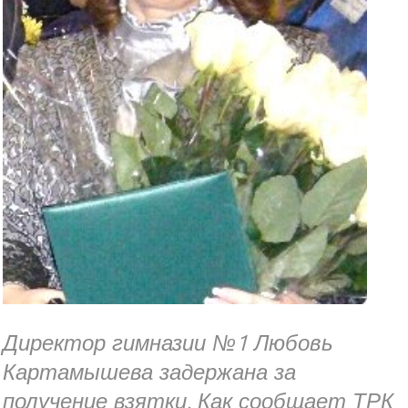
области
ТФОМС области возглавил Владислав Романов
Переназначен управделами губернатора области
Раненого госчиновника Айвара Кинжабаева пока не
планируют перевозить в медучреждения столицы
Самарскому аэропорту «Курумоч» подобрали четыре
варианта второго имени
Двое рабочих погибли на стройке
Директор гимназии №1 Любовь
Картамышева задержана за
получение взятки. Как сообщает ТРК