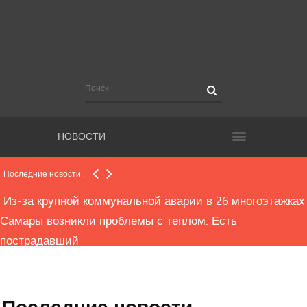
В МФЦ области теперь можно получить
биометрический загранпаспорт
Миллионный «золотой парашют» нашли у экс-главы
Самарского областного фонда содействия ИЖС
НОВОСТИ
Названо условие, при котором предпенсионеры
области получат льготу на проезд в общественном
Последние новости :
транспорте
Из-за крупной коммунальной аварии в 26 многоэтажках
Самары возникли проблемы с теплом. Есть
пострадавший
Плату за коммунальные услуги поднимут дважды
Последние новости