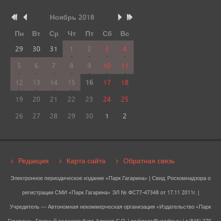
Ноябрь
2018
Пн
Вт
Ср
Чт
Пт
Сб
Вс
29
30
31
1
2
3
4
5
6
7
8
9
10
11
12
13
14
15
16
17
18
19
20
21
22
23
24
25
26
27
28
29
30
1
2
Редакция
Карта сайта
Обратная связь
Электронное периодическое издание «Парк Гагарина» | Свид. Роскомнадзора о
регистрации СМИ «Парк Гагарина» ЭЛ № ФС77-47348 от 17.11 2011г. |
Учредитель — Автономная некоммерческая организация «Издательство «Парк