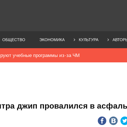
ОБЩЕСТВО
ЭКОНОМИКА
КУЛЬТУРА
АВТОР
ируют учебные программы из-за ЧМ
нтра джип провалился в асфаль