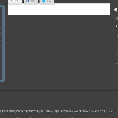
FB
VK
TW
П
1
3
9
9
8
1
9
1
2
2
д. Роскомнадзора о регистрации СМИ «Парк Гагарина» ЭЛ № ФС77-47348 от 17.11 2011г