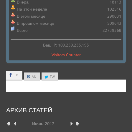
Вчера
18113
На этой неделе
102516
В этом месяце
290031
В прошлом месяце
509643
Всего
22739368
Ваш IP: 109.239.235.195
Visitors Counter
FB
FB
VK
TW
АРХИВ
СТАТЕЙ
Июнь
2017