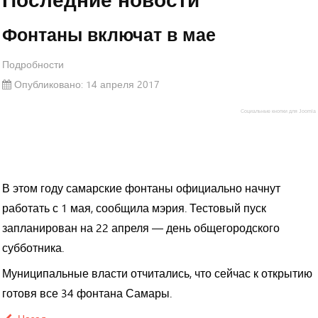
Приставы начали рассылать SMS должникам
Фонтаны включат в мае
Чернышев объяснил Путину, что Меркушкин прав
Подробности
Опубликовано: 14 апреля 2017
В Самаре идёт «поэтапный покос»
Социальные кнопки для Joomla
На обводной дороге Самары будут ловить
В этом году самарские фонтаны официально начнут
выезжающих «на встречку»
работать с 1 мая, сообщила мэрия. Тестовый пуск
запланирован на 22 апреля — день общегородского
Приступил к работе новый начальник таможни
субботника.
Муниципальные власти отчитались, что сейчас к открытию
Строитель сжег Infiniti и Peugeot бизнесмена-должника
готовя все 34 фонтана Самары.