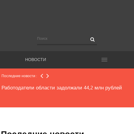
Автомобиль упал в траншею на Московском шоссе
(ФОТО)
«Голос» будет наблюдать за референдумом в
Шенталинском районе
НОВОСТИ
От клещей пострадали более 3 тысяч человек
Последние новости :
Работодатели области задолжали 44,2 млн рублей
На паром через Волгу пассажиров и транспорт теперь
грузят по-новому
Последние новости