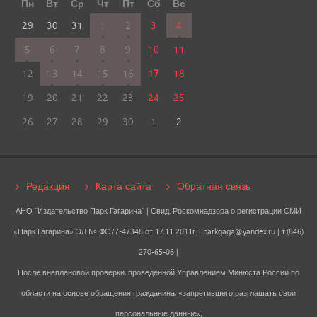
Пн
Вт
Ср
Чт
Пт
Сб
Вс
29
30
31
1
2
3
4
5
6
7
8
9
10
11
12
13
14
15
16
17
18
19
20
21
22
23
24
25
26
27
28
29
30
1
2
Редакция
Карта сайта
Обратная связь
АНО "Издательство Парк Гагарина" | Свид. Роскомнадзора о регистрации СМИ
«Парк Гагарина» ЭЛ № ФС77-47348 от 17.11 2011г. |
parkgaga@yandex.ru
| т.(846)
270-65-06 |
После внеплановой проверки, проведенной Управлением Минюста России по
области на основе обращения гражданина, «запретившего разглашать свои
персональные данные»,