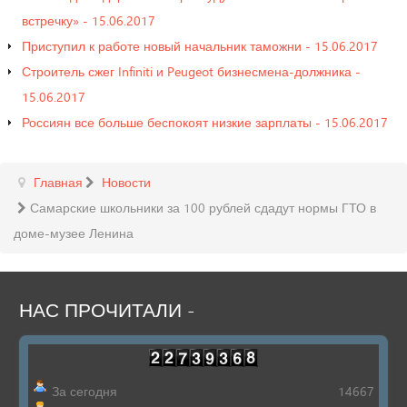
встречку» - 15.06.2017
Приступил к работе новый начальник таможни - 15.06.2017
Строитель сжег Infiniti и Peugeot бизнесмена-должника -
15.06.2017
Россиян все больше беспокоят низкие зарплаты - 15.06.2017
Главная
Новости
Самарские школьники за 100 рублей сдадут нормы ГТО в
доме-музее Ленина
НАС
ПРОЧИТАЛИ
-
За сегодня
14667