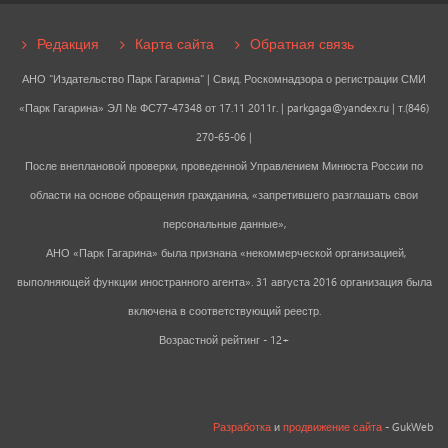
Редакция
Карта сайта
Обратная связь
АНО "Издательство Парк Гагарина" | Свид. Роскомнадзора о регистрации СМИ
«Парк Гагарина» ЭЛ № ФС77-47348 от 17.11 2011г. |
parkgaga@yandex.ru
| т.(846)
270-65-06 |
После внеплановой проверки, проведенной Управлением Минюста России по
области на основе обращения гражданина, «запретившего разглашать свои
персональные данные»,
АНО «Парк Гагарина» была признана «некоммерческой организацией,
выполняющей функции иностранного агента». 31 августа 2016 организация была
включена в соответствующий реестр.
Возрастной рейтинг - 12+
Разработка
и
продвижение сайта
- GukWeb