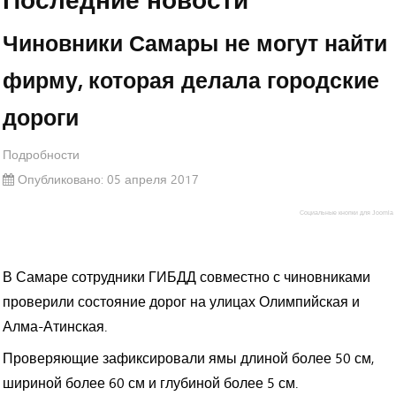
Глава минтранса области объяснил, почему
Красноглинское шоссе не отремонтируют полностью к
Чиновники Самары не могут найти
ЧМ-2018
фирму, которая делала городские
Матч Россия – Новая Зеландия покажут в прямом
эфире на набережной
дороги
Водитель ООО «Газпром трансгаз Самара» получил
Подробности
социальную выплату. Делом занялось ФСБ
Опубликовано: 05 апреля 2017
Из-за ремонта на ТЭЦ без горячей воды оставят новую
Социальные кнопки для Joomla
порцию улиц
В Самаре сотрудники ГИБДД совместно с чиновниками
Самару ожидает очередное перекрытие дороги. Теперь
проверили состояние дорог на улицах Олимпийская и
Красноглинское шоссе
Алма-Атинская.
В Самаре автохам избил прохожего, попросившего
Проверяющие зафиксировали ямы длиной более 50 см,
убрать машину с тротуара
шириной более 60 см и глубиной более 5 см.