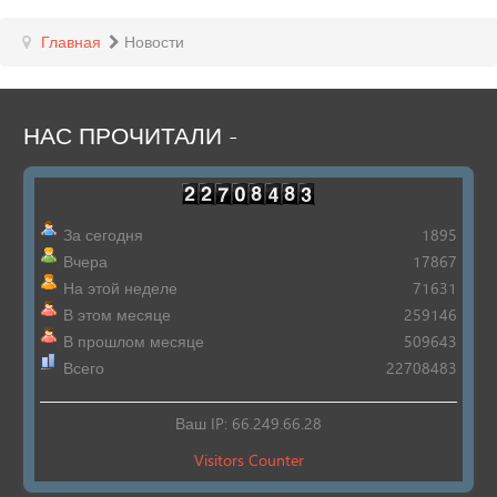
Главная
Новости
НАС
ПРОЧИТАЛИ
-
За сегодня
1895
Вчера
17867
На этой неделе
71631
В этом месяце
259146
В прошлом месяце
509643
Всего
22708483
Ваш IP: 66.249.66.28
Visitors Counter