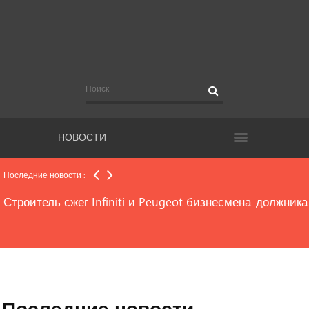
В Самаре идёт «поэтапный покос»
На обводной дороге Самары будут ловить
выезжающих «на встречку»
НОВОСТИ
Приступил к работе новый начальник таможни
Последние новости :
Строитель сжег Infiniti и Peugeot бизнесмена-должника
Россиян все больше беспокоят низкие зарплаты
Последние новости