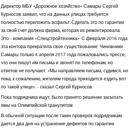
Директор МБУ «Дорожное хозяйство» Самары Сергей
Экс-мэр Самары Георгий Лиманский пообещал
Курносов заявил, что на данных улицах требуется
расширить влияние на население
полностью переложить асфальт. Сделать это по гарантии
за свой счет должна фирма, которая их ремонтировала.
На АВТОВАЗе поднимут зарплату
Это - компания «Спецстройтехника». С февраля 2016 года
эта контора прекратила свое существование. Чиновники
Самары только 4 апреля 2017 года пожаловались прессе,
МЧС предупреждает о резком ухудшении погоды в
что они пишут им письма и звонят по телефонам, но
области
ответов не получают. «Мы направляем письма, судимся, но
пока, к сожалению, жителям города приходится ездить вот
На Фрунзенский мост федералы дадут еще 400 млн
по такой улице». - сказал Сергей Курносов.
рублей
Пока подрядчика ищут, было принято решение засыпать
В Самаре прощаются с главой администрации
ямы на Олимпийской гранулятом.
Советского района Владимиром Сафроновым
В обычной ситуации после таких проверок подрядчикам
дается два дня на устранение дефектов по гарантии.