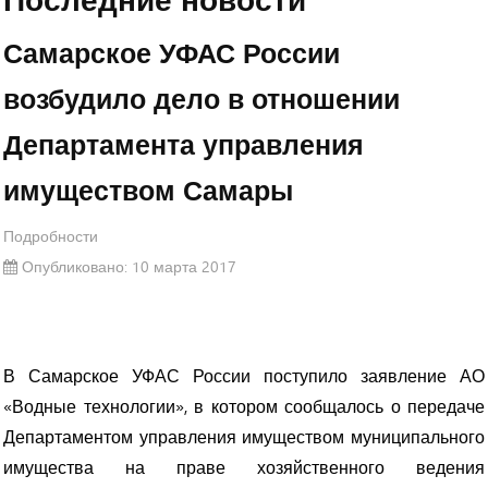
В Самаре экстренно сел самолет Москва-Фергана
Самарское УФАС России
возбудило дело в отношении
В каждом районе Самары появится по несколько
десятков новых чиновников
Департамента управления
ДТП в Приволжском районе: есть погибший и четверо
имуществом Самары
пострадавших, среди них — дети
Подробности
ТГУ стал опорным вузом. Ему уже пообещали дотации
Опубликовано: 10 марта 2017
из облбюджета
Жигулевская ГЭС в ближайшие дни начнет сброс воды
В Самарское УФАС России поступило заявление АО
«Водные технологии», в котором сообщалось о передаче
Департаментом управления имуществом муниципального
10% льготников области не получат компенсацию за
имущества на праве хозяйственного ведения
коммуналку