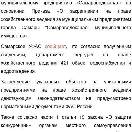
муниципальному предприятию «Самараводоканал
» на
В Самаре в ДТП попала маршрутка, пострадали три
основании Приказа «О закреплении на праве
пассажира
хозяйственного ведения за муниципальным предприятием
города Самары "Самараводоканал
" муниципального
Жителям Тольятти, трудоустроенным за пределами
имущества».
города, окажут финансовую поддержку
Самарское УФАС
сообщает
, что согласно полученным
сведениям, Департамент передал на праве
В Самаре ввели строгие правила участия в шествии
хозяйственного ведения 421 объект водоснабжения и
«Бессмертного полка»
водоотведения.
С бесплатным проездом для льготников обещают
Закрепление указанных объектов за унитарными
разобраться в апреле
предприятиями на праве хозяйственного ведения
действующим законодательство
м не предусмотрено
Сквер Пушкина больше не «гайд-парк»
нормативными документами ФАС России.
Также согласно части 1 статьи 15 закона «О защите
конкуренции» органам местного самоуправления