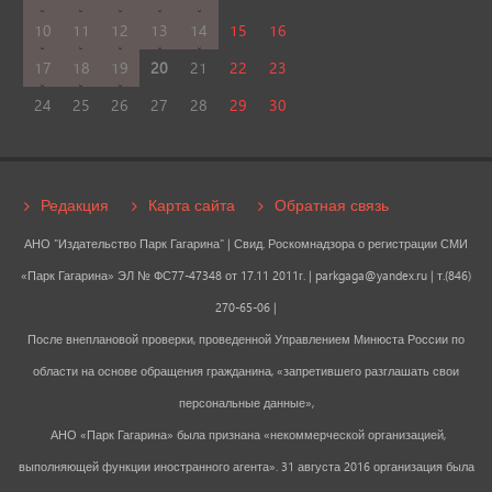
10
11
12
13
14
15
16
17
18
19
20
21
22
23
24
25
26
27
28
29
30
Редакция
Карта сайта
Обратная связь
АНО "Издательство Парк Гагарина" | Свид. Роскомнадзора о регистрации СМИ
«Парк Гагарина» ЭЛ № ФС77-47348 от 17.11 2011г. |
parkgaga@yandex.ru
| т.(846)
270-65-06 |
После внеплановой проверки, проведенной Управлением Минюста России по
области на основе обращения гражданина, «запретившего разглашать свои
персональные данные»,
АНО «Парк Гагарина» была признана «некоммерческой организацией,
выполняющей функции иностранного агента». 31 августа 2016 организация была