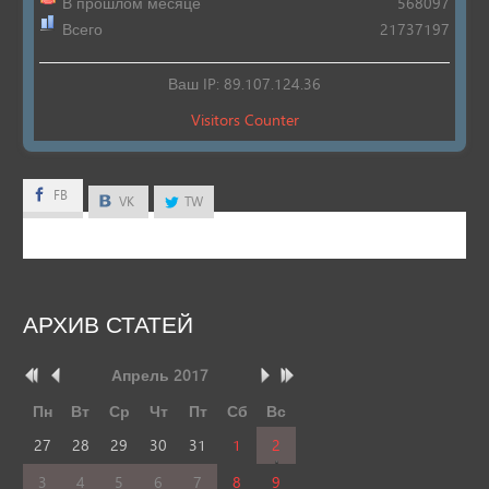
В прошлом месяце
568097
Всего
21737197
Ваш IP: 89.107.124.36
Visitors Counter
FB
FB
VK
TW
АРХИВ
СТАТЕЙ
Апрель
2017
Пн
Вт
Ср
Чт
Пт
Сб
Вс
27
28
29
30
31
1
2
3
4
5
6
7
8
9