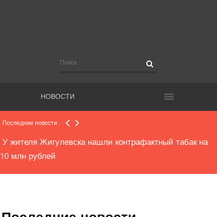
В Тольятти выпал снег
На ступеньках здания правительства области устроят
флешмоб-уборку в защиту пенсионеров
НОВОСТИ
Еще 660 кг помидор раздавили трактором в области
Последние новости :
У жителя Жигулевска нашли контрафактный табак на
10 млн рублей
В Самаре возбудили уголовное дело из-за аварии,
оставившей без воды почти 73 тысячи человек
Последние новости