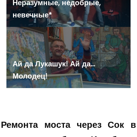
Неразумные, недобрые,
Азаров уволил советников
невечные*
Самарские энергетики подводят под банкротство
очередную организацию. Теперь это - частная школа
В Самаре из банкоматов похитили почти 4 млн рублей.
Ай да Лукашук! Ай да...
Полиция задержала грабителя (ВИДЕО)
Молодец!
В Тольятти разыскивают водителя, сбившего на
«зебре» 16-летнюю девушку
Судьбу пенсионерских льгот будут решать те, кто их
отменил?
Ремонта моста через Сок в