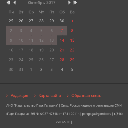
Октябрь
2017
Пн
Вт
Ср
Чт
Пт
Сб
Вс
25
26
27
28
29
30
1
2
3
4
5
6
7
8
9
10
11
12
13
14
15
16
17
18
19
20
21
22
23
24
25
26
27
28
29
30
31
1
2
3
4
5
Редакция
Карта сайта
Обратная связь
АНО "Издательство Парк Гагарина" | Свид. Роскомнадзора о регистрации СМИ
«Парк Гагарина» ЭЛ № ФС77-47348 от 17.11 2011г. |
parkgaga@yandex.ru
| т.(846)
270-65-06 |