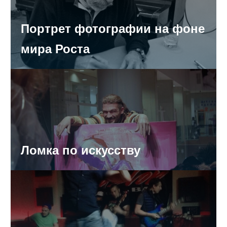
Стала известна точная дата открытия Южного моста
Портрет фотографии на фоне
По части обманутых дольщиков Самарская область
мира Роста
попала в число «сложных регионов»
Toyota Land Cruiser въехал в стену магазина (ФОТО)
В Самаре 16-летняя автоледи сбила на тротуаре 9-
летнюю девочку
Ломка по искусству
Инфекционисты заявили о самой крупной за
последние 15 лет вспышке менингита в области
ФАС занялась самарским «Колесом обозрения» за 72,5
млн