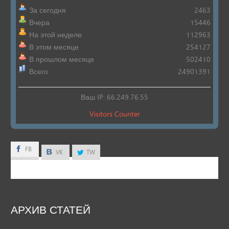
За сегодня
2463
Вчера
15446
На этой неделе
112963
В этом месяце
254127
В прошлом месяце
502410
Всего
24901391
Ваш IP: 66.249.76.55
Visitors Counter
FB
FB
VK
TW
АРХИВ
СТАТЕЙ