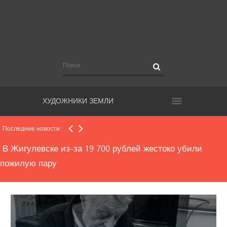
На подготовку к ЧМ Самара в следующем году
дополнительно потратит почти 300 млн рублей
Здоровье областных чиновников застрахуют на 22
миллиона рублей
ХУДОЖНИКИ ЗЕМЛИ
Выходные в области будут дождливые
Последние новости :
В Жигулевске из-за 19 700 рублей жестоко убили
пожилую пару
Серийный квартирный вор из области стал фигурантом
сразу 38 уголовных дел