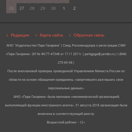
26
27
28
29
30
1
2
Редакция
Карта сайта
Обратная связь
АНО "Издательство Парк Гагарина" | Свид. Роскомнадзора о регистрации СМИ
«Парк Гагарина» ЭЛ № ФС77-47348 от 17.11 2011г. |
parkgaga@yandex.ru
| т.(846)
270-65-06 |
После внеплановой проверки, проведенной Управлением Минюста России по
области на основе обращения гражданина, «запретившего разглашать свои
персональные данные»,
АНО «Парк Гагарина» была признана «некоммерческой организацией,
выполняющей функции иностранного агента». 31 августа 2016 организация была
включена в соответствующий реестр.
Возрастной рейтинг - 12+