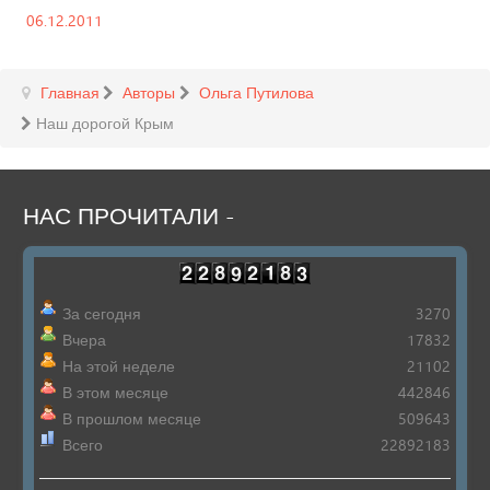
06.12.2011
Главная
Авторы
Ольга Путилова
Наш дорогой Крым
НАС
ПРОЧИТАЛИ
-
За сегодня
3270
Вчера
17832
На этой неделе
21102
В этом месяце
442846
В прошлом месяце
509643
Всего
22892183