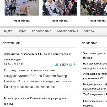
Парад Победы
Парад Победы
Парад Победы
ВИДЕО
АУДИО
ГОЛОСОВАНИЯ
ФОТОРЕПОРТАЖ
ПОГОДА
ПОПУЛЯРНОЕ
ПОСЛЕДНИЕ
Завтра наступит «
Заместитель руководителя СКР по Тольятти уволен за
музеев»
пьяное видео
На ходу загорелас
08:Авг - 07.08.12
14558
3
очередная машина
Из следственного комитета уволен
Умер глава регион
замруководителя СКР по Тольятти Виктор
управления ФСКН
Паникар. В сети появилось видео, на котором
Международные а
Паникар в состоянии опьянения не...
прикупили кусочек
ПОДРОБНЕЕ...
Турбовец ответил 
Германо-российский Социальный форум раздвигает
Сбербанк провел н
границы
космоса