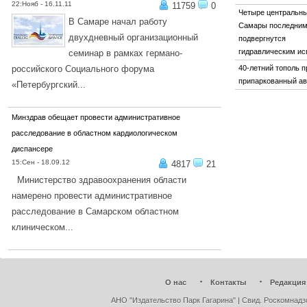
22:Нояб - 16.11.11
11759
0
Четыре центральн
В Самаре начал работу
Самары последни
двухдневный организационный
подвергнутся
гидравлическим и
семинар в рамках германо-
российского Социального форума
40-летний тополь 
припаркованный а
«Петербургский...
ПОДРОБНЕЕ...
Минздрав обещает провести административное
расследование в областном кардиологическом
диспансере
15:Сен - 18.09.12
4817
21
Министерство здравоохранения области
намерено провести административное
расследование в Самарском областном
клиническом...
ПОДРОБНЕЕ...
О нас
Контакты
Редакция
АНО "Издательство Парк Гагарина" | Свид. Роскомнадз