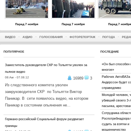
Парад 7 ноября
Парад 7 ноября
Парад 7 ноябр
ВИДЕО
АУДИО
ГОЛОСОВАНИЯ
ФОТОРЕПОРТАЖ
ПОГОДА
РЕДА
ПОПУЛЯРНОЕ
ПОСЛЕДНИЕ
«Он был способен 
Заместитель руководителя СКР по Тольятти уволен за
многое»
пьяное видео
Рабочих АвтоВАЗа
08:Авг - 07.08.12
16989
3
Андерссон будет с
Из следственного комитета уволен
справедливо
замруководителя СКР по Тольятти Виктор
Молодой человек, 
Паникар. В сети появилось видео, на котором
убивший своего 3-
Паникар в состоянии опьянения не...
пасынка, арестова
ПОДРОБНЕЕ...
Сотрудника област
Роспотребнадзора 
Германо-российский Социальный форум раздвигает
судить за взятки и
границы
мошенничество