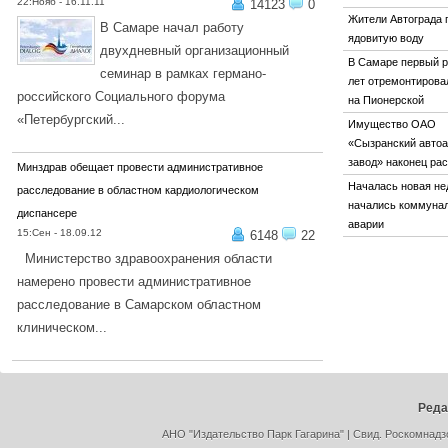
22:Нояб - 16.11.11
14123
0
Жители Автограда 
В Самаре начал работу
ядовитую воду
двухдневный организационный
В Самаре первый р
семинар в рамках германо-
лет отремонтирова
российского Социального форума
на Пионерской
«Петербургский...
Имущество ОАО
ПОДРОБНЕЕ...
«Сызранский автоа
завод» наконец ра
Минздрав обещает провести административное
Началась новая не
расследование в областном кардиологическом
начались коммуна
диспансере
аварии
15:Сен - 18.09.12
6148
22
Министерство здравоохранения области
намерено провести административное
расследование в Самарском областном
клиническом...
ПОДРОБНЕЕ...
Реда
АНО "Издательство Парк Гагарина" | Свид. Роскомнадз