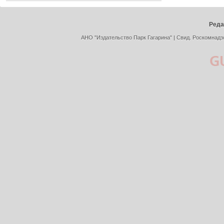
Реда
АНО "Издательство Парк Гагарина" | Свид. Роскомнадз