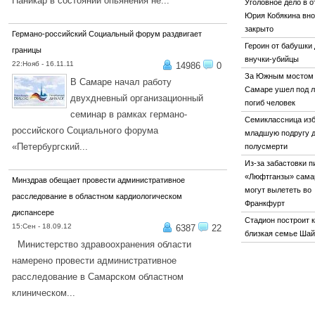
Паникар в состоянии опьянения не...
Уголовное дело в 
Юрия Кобякина вн
ПОДРОБНЕЕ...
закрыто
Германо-российский Социальный форум раздвигает
Героин от бабушки
границы
внучки-убийцы
22:Нояб - 16.11.11
14986
0
За Южным мостом 
В Самаре начал работу
Самаре ушел под л
двухдневный организационный
погиб человек
семинар в рамках германо-
Семиклассница из
российского Социального форума
младшую подругу 
«Петербургский...
полусмерти
ПОДРОБНЕЕ...
Из-за забастовки п
«Люфтганзы» сама
Минздрав обещает провести административное
могут вылететь во
расследование в областном кардиологическом
Франкфурт
диспансере
Стадион построит 
15:Сен - 18.09.12
6387
22
близкая семье Ша
Министерство здравоохранения области
намерено провести административное
расследование в Самарском областном
клиническом...
ПОДРОБНЕЕ...