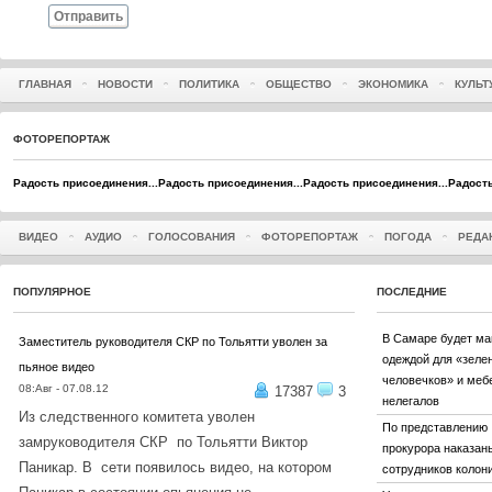
Отправить
ГЛАВНАЯ
НОВОСТИ
ПОЛИТИКА
ОБЩЕСТВО
ЭКОНОМИКА
КУЛЬТ
ФОТОРЕПОРТАЖ
Радость присоединения...
Радость присоединения...
Радость присоединения...
Радость
ВИДЕО
АУДИО
ГОЛОСОВАНИЯ
ФОТОРЕПОРТАЖ
ПОГОДА
РЕДА
ПОПУЛЯРНОЕ
ПОСЛЕДНИЕ
В Самаре будет ма
Заместитель руководителя СКР по Тольятти уволен за
одеждой для «зеле
пьяное видео
человечков» и меб
08:Авг - 07.08.12
17387
3
нелегалов
Из следственного комитета уволен
По представлению
замруководителя СКР по Тольятти Виктор
прокурора наказан
Паникар. В сети появилось видео, на котором
сотрудников коло