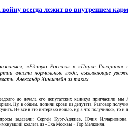
 войну всегда лежит во внутреннем кар
изнаемся, «Единую Россию» в «Парке Гагарина» н
ртии власти нормальные люди, вызывающие уваже
звать. Александр Хинштейн из таких
задолго до начала его депутатских каникул пригласили мы А
орили. Ну, в общем, попили крови из депутата. Разговор получи
судить. Не все в это интервью вошло, ну, а что получилось, то и
просы задавали: Сергей Курт-Аджиев, Юлия Илларионова
имкнувший коллега из «Эха Москвы » Гор Мелконян.