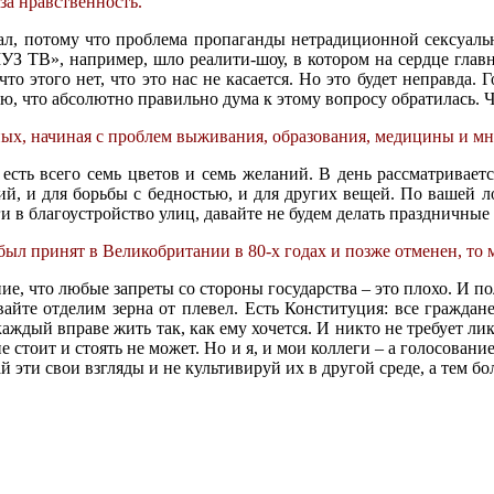
за нравственность.
умал, потому что проблема пропаганды нетрадиционной сексуаль
МУЗ ТВ», например, шло реалити-шоу, в котором на сердце глав
то этого нет, что это нас не касается. Но это будет неправда. 
ю, что абсолютно правильно дума к этому вопросу обратилась. Ч
жных, начиная с проблем выживания, образования, медицины и мн
 есть всего семь цветов и семь желаний. В день рассматривается
, и для борьбы с бедностью, и для других вещей. По вашей лог
ги в благоустройство улиц, давайте не будем делать праздничные
 был принят в Великобритании в 80-х годах и позже отменен, то 
ние, что любые запреты со стороны государства – это плохо. И 
айте отделим зерна от плевел. Есть Конституция: все граждане
каждый вправе жить так, как ему хочется. И никто не требует ли
 стоит и стоять не может. Но и я, и мои коллеги – а голосован
 эти свои взгляды и не культивируй их в другой среде, а тем бол