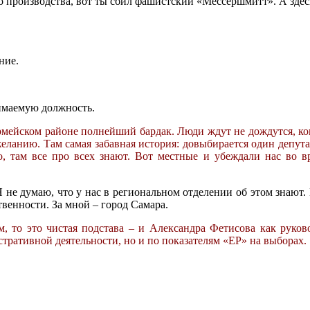
о производства, вот ты сбил фашистский «Мессершмитт». А здес
ние.
нимаемую должность.
рмейском районе полнейший бардак. Люди ждут не дождутся, когд
еланию. Там самая забавная история: довыбирается один депут
, там все про всех знают. Вот местные и убеждали нас во вр
. Я не думаю, что у нас в региональном отделении об этом знаю
твенности. За мной – город Самара.
ем, то это чистая подстава – и Александра Фетисова как руко
стративной деятельности, но и по показателям «ЕР» на выборах.