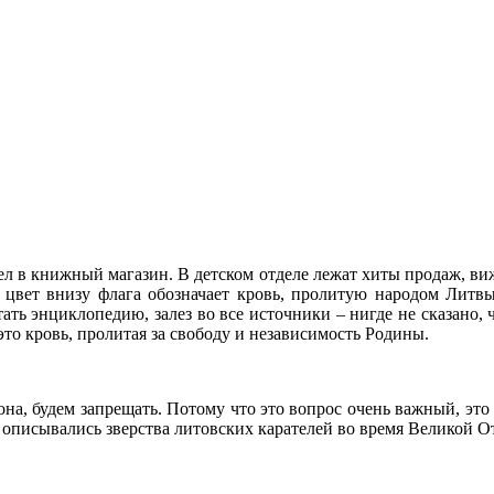
шел в книжный магазин. В детском отделе лежат хиты продаж, ви
й цвет внизу флага обозначает кровь, пролитую народом Литв
ать энциклопедию, залез во все источники – нигде не сказано, 
это кровь, пролитая за свободу и независимость Родины.
кона, будем запрещать. Потому что это вопрос очень важный, это
ы описывались зверства литовских карателей во время Великой 