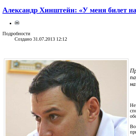
Александр Хинштейн: «У меня билет на
Подробности
Создано 31.07.2013 12:12
Пр
па
на
Не
сп
об
Во
пр