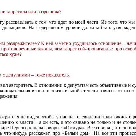
 не запретила или разрешила?
гу рассказывать о том, что идет по моей части. Из того, что мы
х дольщиков. На федеральном уровне должны быть утвержден
им раздражителем? К ней заметно ухудшилось отношение – начина
ее противоречивые законы, чем запрет гей-пропаганды: про оско
ться хуже?
с депутатами – тоже показатель.
авил авторитета. В отношении к депутатам есть объективные и 
аконодательная власть в значительной степени зависит от испол
дражения.
трите: я не видел, чтобы у нас на телевидении шли какие-то 
шению к власти – а он есть, и это связано не только и не столь
ире Первого канала говорит: «Госдура». Все говорят, что он в
ь что-нибудь расскажет, про «Белый дом». На все эти процесс