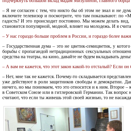
подчеркнуть большой вклад мадам Мизулиной, главного борца 
– Я не согласен с тем, что никто бы об этом не знал и не д
включите телевизор и посмотрите, что там показывают: по «
гадость? И это происходит постоянно. Мы можем делать вид, ч
становится популярной, модной, влияет на молодежь. И я счита
– У нас гораздо больше проблем в России, и гораздо более ва
– Государственная дума – это не цветик-семицветик, у котого
борьбы с пропагандой нетрадиционных сексуальных отношений
средства на театры, на кино, давайте не будем вкладывать день
– А вам не кажется, что этот закон какой-то отсталый? Если он
– Нет, мне так не кажется. Почему-то складывается представле
уже действуют в роли защитников свободы и демократии. Дав
ничего, но мы понимаем, что это относится и к ним. Второе – 
в Советском Союзе или в гитлеровской Германии. Так вопрос не
считают, что если ты живешь этой своей жизнью, то не насаждай