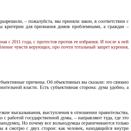
 разрешили, – пожалуйста, мы приняли закон, в соответствии с
ы критерии для признания домов проблемными, а граждан –
я с 2011 года, с протестов против ее избрания. И после к ней
рбление чувств верующих, про почти тотальный запрет курения,
субъективные причины. Об объективных вы сказали: это связано
нительной власти. Есть субъективная сторона: дума удобно, а
резкие высказывания, выступления в отношении правительства,
ко с работой государственной думы, – направляют туда, где это
ольнодумец. Но почему все вольнодумцы ограничиваются только
ы я смотрю с двух сторон: как человек, находящийся внутри