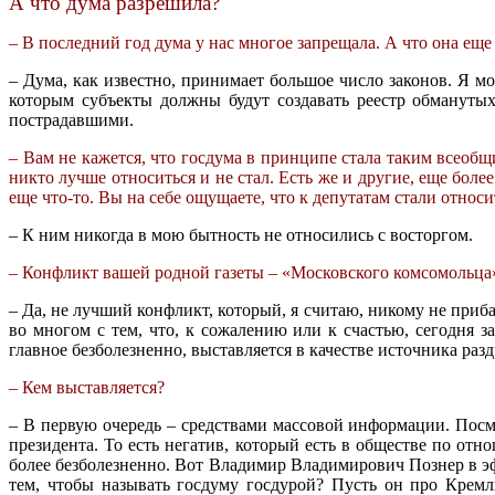
А что дума разрешила?
– В последний год дума у нас многое запрещала. А что она еще
– Дума, как известно, принимает большое число законов. Я мо
которым субъекты должны будут создавать реестр обмануты
пострадавшими.
– Вам не кажется, что госдума в принципе стала таким всеобщ
никто лучше относиться и не стал. Есть же и другие, еще бол
еще что-то. Вы на себе ощущаете, что к депутатам стали относи
– К ним никогда в мою бытность не относились с восторгом.
– Конфликт вашей родной газеты – «Московского комсомольца» 
– Да, не лучший конфликт, который, я считаю, никому не приб
во многом с тем, что, к сожалению или к счастью, сегодня з
главное безболезненно, выставляется в качестве источника раз
– Кем выставляется?
– В первую очередь – средствами массовой информации. Посмо
президента. То есть негатив, который есть в обществе по отно
более безболезненно. Вот Владимир Владимирович Познер в эф
тем, чтобы называть госдуму госдурой? Пусть он про Кремл