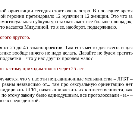
ной ориентации сегодня стоит очень остро. В последнее время
ной героини претендовало 12 мужчин и 12 женщин. Это что за
Гомосексуальная субкультура захватывает все больше площадок,
то касается Мизулиной, то я ее, наоборот, поддерживаю.
огого другого.
 от 25 до 45 законопроектов. Там есть место для всего: и для
ике вообще ничего не надо делать. Давайте не будем тратить
 подсветки – что у нас других проблем мало?
мы к этому приходим только через 25 лет.
получается, что у нас эти нетрадиционные меньшинства – ЛГБТ –
 равны независимо от... там про сексуальную ориентацию нет
квидировать ЛГБТ, начать привлекать их к ответственности, как
ие по этому закону было единодушным, все проголосовали «за» –
ее в среде детской.