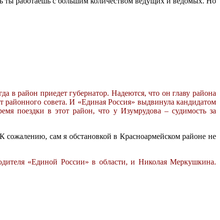
ь ты работаешь с большим количеством ведущих и ведомых. Но
а в район приедет губернатор. Надеются, что он главу района
ат районного совета. И «Единая Россия» выдвинула кандидатом
емя поездки в этот район, что у Изумрудова – судимость за
т. К сожалению, сам я обстановкой в Красноармейском районе не
водителя «Единой России» в области, и Николая Меркушкина.