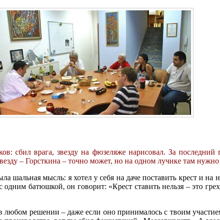
в: сбил врага, звезду на фюзеляже нарисовал. За последний г
зду – Горсткина – точно может, но на одном лучике там нужно 
 была шальная мысль: я хотел у себя на даче поставить крест и н
 одним батюшкой, он говорит: «Крест ставить нельзя – это грех
ь в любом решении – даже если оно принималось с твоим участие