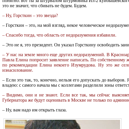
понятно: вот ты за штурвалом штурмовика Ил-2 куйбышевског
это не значит, что сбивать не будем. Будем.
– Ну, Горсткин – это звезда?
– Горсткин – это, на мой взгляд, некое человеческое недоразуме
– Спасибо тогда, что область от недоразумения избавили.
– Это не я, это президент. Он указал Горсткину освободить за
– У нас на земле много еще других недоразумений. В Красноа
Павла Елина попросит заявление написать. По собственному ж
по рекомендации Елина некоего Изумрудова. Ну это же село
изнасилование.
– Если это так, то, конечно, нельзя его допускать до выборов
владею: с самого начала мы с коллегами разделили зоны ответс
– Видимо, они и не знают. Если все так, мы сейчас выясня
Губернатора же будут оценивать в Москве не только по админи
– Ну, вам надо им открыть глаза.