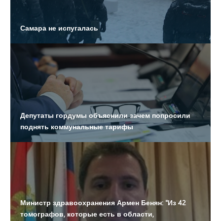
Замглавы Жигулевска стал фигурантом уголовного
Самара не испугалась
дела о посредничестве во взятке на 30 миллионов
Совет директоров ФК «Крылья Советов» останется без
депутата Александра Милеева
Присяжные вынесли вердикт по делу о реабилитации
нацизма
Депутаты гордумы объяснили зачем попросили
поднять коммунальные тарифы
Поправки об увеличении количества депутатов на
зарплате подписал губернатор области
Министр здравоохранения Армен Бенян: "Из 42
томографов, которые есть в области,