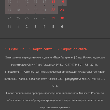
10
11
12
13
14
15
16
17
18
19
20
21
22
23
24
25
26
27
28
29
30
31
1
2
3
4
5
6
Редакция
Карта сайта
Обратная связь
Электронное периодическое издание «Парк Гагарина» | Свид. Роскомнадзора о
регистрации СМИ «Парк Гагарина» ЭЛ № ФС77-47348 от 17.11 2011г. |
Учредитель — Автономная некоммерческая организация «Издательство «Парк
Гагарина», Главный редактор Курт-Аджиев С.О. |
parkgaga@yandex.ru
| т.(846) 270-
65-06 |
После внеплановой проверки, проведенной Управлением Минюста России по
области на основе обращения гражданина, «запретившего разглашать свои
персональные данные»,