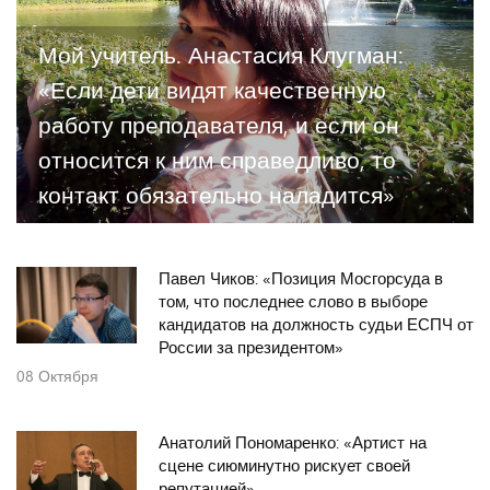
Мой учитель. Анастасия Клугман:
«Если дети видят качественную
работу преподавателя, и если он
относится к ним справедливо, то
контакт обязательно наладится»
Павел Чиков: «Позиция Мосгорсуда в
том, что последнее слово в выборе
кандидатов на должность судьи ЕСПЧ от
России за президентом»
08
Октября
Анатолий Пономаренко: «Артист на
сцене сиюминутно рискует своей
репутацией»