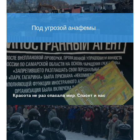
Из областного бюджета выделят 30 миллионов рублей
для компании, которая обеспечивают работу
общественного транспорта
В уголовном деле замглавы Жигулевска Игоря Смураги
Под угрозой анафемы
появился второй подозреваемый
Новая школа на ул. Николая Панова может быть
построена на частные деньги.
Муниципальных чиновников в области обяжут
заявлять о конфликте интересов
Красота не раз спасала мир. Спасет и нас
Гособвинение запросило реальный срок в колонии
строгого режима бывшему депутату от «ЕР»
За сутки число заболевших коронавирусом в регионе
выросло почти на 26%