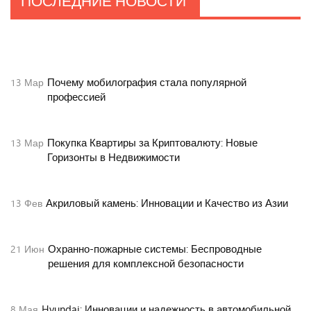
ПОСЛЕДНИЕ
НОВОСТИ
Сотрудники УФСИН сбили
нелегальный квадрокоптер
22
Янв
Почему мобилография стала популярной
13
Мар
профессией
Покупка Квартиры за Криптовалюту: Новые
13
Мар
Горизонты в Недвижимости
Акриловый камень: Инновации и Качество из Азии
13
Фев
Охранно-пожарные системы: Беспроводные
21
Июн
решения для комплексной безопасности
Hyundai: Инновации и надежность в автомобильной
8
Мая