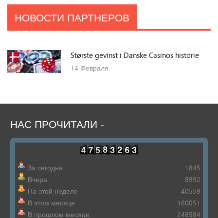
НОВОСТИ ПАРТНЕРОВ
Største gevinst i Danske Casinos historie
14
Февраля
НАС
ПРОЧИТАЛИ
-
За сегодня
1845
Вчера
8992
На этой неделе
40559
В этом месяце
160051
В прошлом месяце
248584