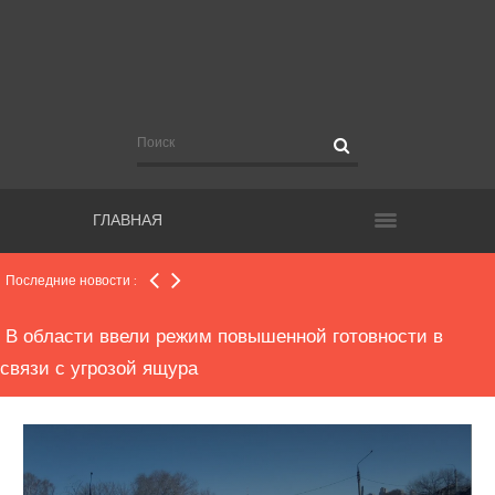
Совет директоров «Крыльев Советов» возглавил
Габибулла Хасаев
Мэрия Самары одобрила РПЦ отклонения по
высотности при строительстве у Ботанического сада
ГЛАВНАЯ
Елена Чернега восстановлена на посту главы
департамента образования Самары
Последние новости :
В области ввели режим повышенной готовности в
связи с угрозой ящура
Футбольный клуб «Крылья Советов» обновил состав
совета директоров