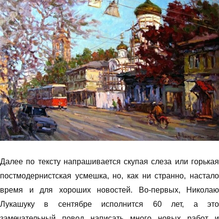
Далее по тексту напрашивается скупая слеза или горькая
постмодернистская усмешка, но, как ни странно, настало
время и для хороших новостей. Во-первых, Николаю
Лукашуку в сентябре исполнится 60 лет, а это
замечательный повод написать много новых работ и