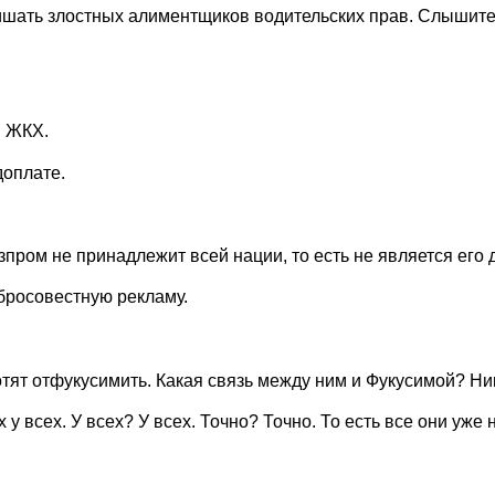
лишать злостных алиментщиков водительских прав. Слышит
и ЖКХ.
доплате.
азпром не принадлежит всей нации, то есть не является его
обросовестную рекламу.
тят отфукусимить. Какая связь между ним и Фукусимой? Ник
 всех. У всех? У всех. Точно? Точно. То есть все они уже 