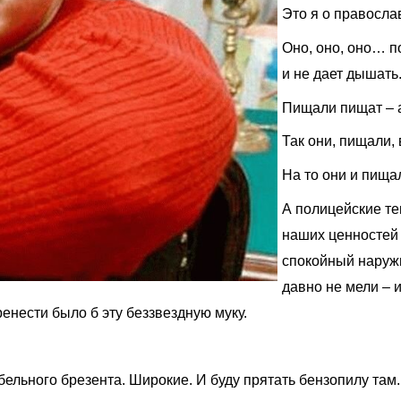
Это я о правосла
Оно, оно, оно… п
и не дает дышать
Пищали пищат – 
Так они, пищали,
На то они и пища
А полицейские те
наших ценностей 
спокойный наружн
давно не мели – 
ренести было б эту беззвездную муку.
ельного брезента. Широкие. И буду прятать бензопилу там.